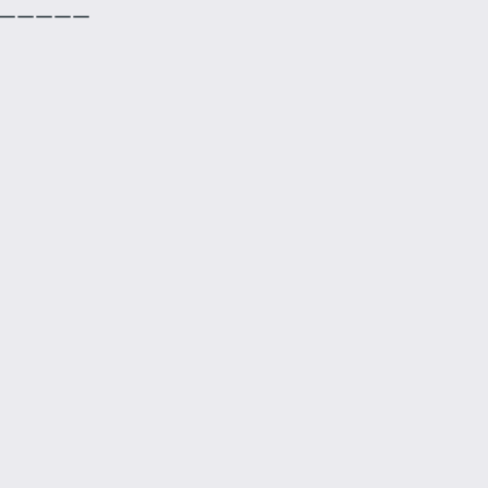
—————